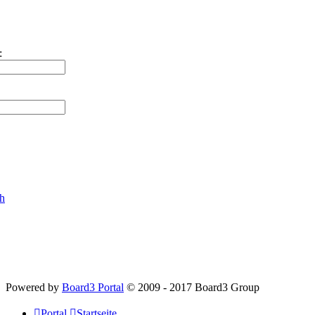
:
ch
Powered by
Board3 Portal
© 2009 - 2017 Board3 Group
Portal
Startseite