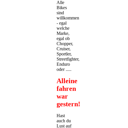
Alle
Bikes
sind
willkommen
- egal
welche
Marke,
egal ob
Chopper,
Cruiser,
Sportler,
Streetfighter,
Enduro
oder .....
Alleine
fahren
war
gestern!
Hast
auch du
Lust auf