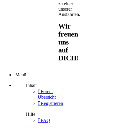
zu einer
unserer
Ausfahrten.
Wir
freuen
uns
auf
DICH!
Menü
Inhalt
Foren-
Übersicht
Registrieren
Hilfe
FAQ