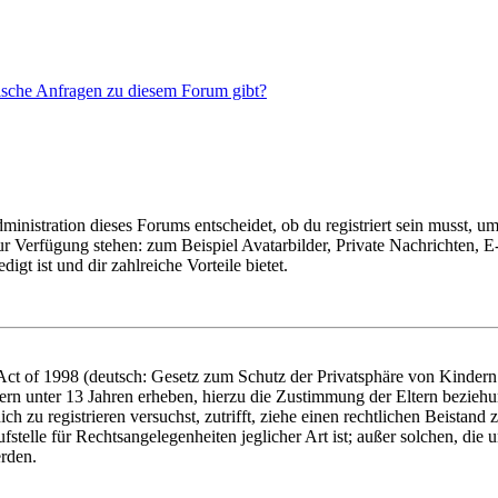
tische Anfragen zu diesem Forum gibt?
istration dieses Forums entscheidet, ob du registriert sein musst, um Be
zur Verfügung stehen: zum Beispiel Avatarbilder, Private Nachrichten, 
igt ist und dir zahlreiche Vorteile bietet.
t of 1998 (deutsch: Gesetz zum Schutz der Privatsphäre von Kindern i
ern unter 13 Jahren erheben, hierzu die Zustimmung der Eltern bezieh
dich zu registrieren versuchst, zutrifft, ziehe einen rechtlichen Beista
stelle für Rechtsangelegenheiten jeglicher Art ist; außer solchen, die
erden.