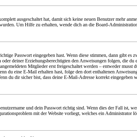
 komplett ausgeschaltet hat, damit sich keine neuen Benutzer mehr anm
 wurden. Um Hilfe zu erhalten, wende dich an die Board-Administratio
richtige Passwort eingegeben hast. Wenn diese stimmen, dann gibt es
ern oder deiner Erziehungsberechtigten den Anweisungen folgen, die du e
 angemeldeten Mitglieder erst freigeschaltet werden – entweder musst du
. Wenn du eine E-Mail erhalten hast, folge den dort enthaltenen Anweis
nn du dir sicher bist, dass deine E-Mail-Adresse korrekt eingegeben w
Benutzername und dein Passwort richtig sind. Wenn dies der Fall ist, w
igurationsproblem mit der Website vorliegt, welches ein Administrator l