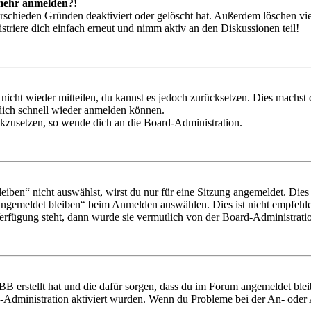
t mehr anmelden?!
rschieden Gründen deaktiviert oder gelöscht hat. Außerdem löschen vie
triere dich einfach erneut und nimm aktiv an den Diskussionen teil!
 nicht wieder mitteilen, du kannst es jedoch zurücksetzen. Dies machs
 dich schnell wieder anmelden können.
ückzusetzen, so wende dich an die Board-Administration.
en“ nicht auswählst, wirst du nur für eine Sitzung angemeldet. Dies
Angemeldet bleiben“ beim Anmelden auswählen. Dies ist nicht empfehle
Verfügung steht, dann wurde sie vermutlich von der Board-Administratio
BB erstellt hat und die dafür sorgen, dass du im Forum angemeldet bl
rd-Administration aktiviert wurden. Wenn du Probleme bei der An- ode