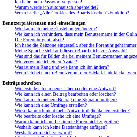
Ich habe mein Passwort vergessen!
Warum werde ich automatisch abgemeldet?
Wozu ist die „Alle Cookies des Boards löschen“-Funktion?
Benutzerpräferenzen und -einstellungen
Wie kann ich meine Einstellungen ändern?
Wie kann ich verhindern, dass mein Benutzername in der Onlin
Die Forenuhr geht falsch!
Ich habe die Zeitzone eingestellt, aber die Forenuhr geht immer
Meine Sprache steht auf diesem Board nicht zur Auswahl!
Was sind das für Bilder, die bei meinem Benutzernamen angez
Wie verwende ich einen Avatar?
Was ist mein Rang und wie kann ich ihn ändern?
Wenn ich bei einem Benutzer auf den E-Mail-Link klicke, werd
Beiträge schreiben
Wie erstelle ich ein neues Thema oder eine Antwort?
Wie kann ich einen Beitrag bearbeiten oder löschen?
Wie kann ich meinem Beitrag eine Signatur anfügen?
Wie kann ich eine Umfrage erstellen?
Wieso kann ich nicht mehr Antwortmöglichkeiten erstellen?
Wie bearbeite oder lösche ich eine Umfrage?
Warum kann ich auf bestimmte Foren nicht zugreifen?
Weshalb kann ich keine Dateianhänge anfügen?
Weshalb wurde ich verwarnt?