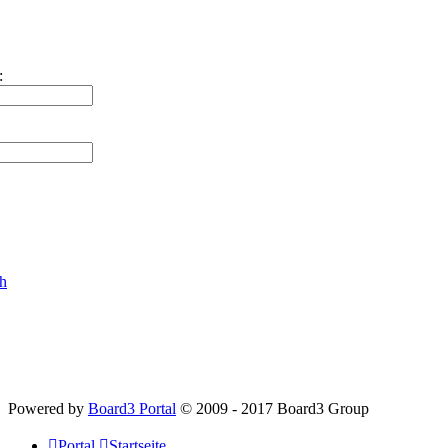
:
ch
Powered by
Board3 Portal
© 2009 - 2017 Board3 Group
Portal
Startseite