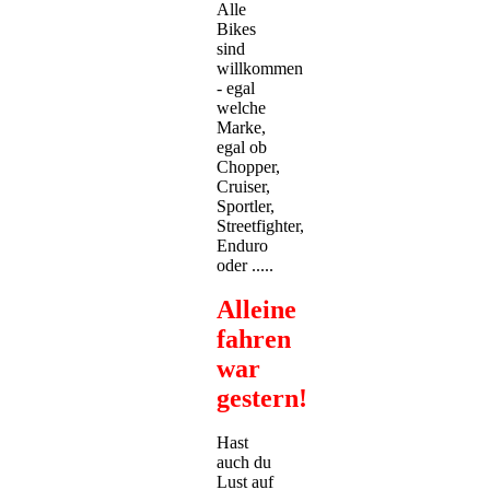
Alle
Bikes
sind
willkommen
- egal
welche
Marke,
egal ob
Chopper,
Cruiser,
Sportler,
Streetfighter,
Enduro
oder .....
Alleine
fahren
war
gestern!
Hast
auch du
Lust auf