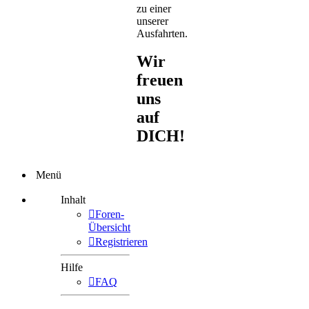
zu einer
unserer
Ausfahrten.
Wir
freuen
uns
auf
DICH!
Menü
Inhalt
Foren-
Übersicht
Registrieren
Hilfe
FAQ