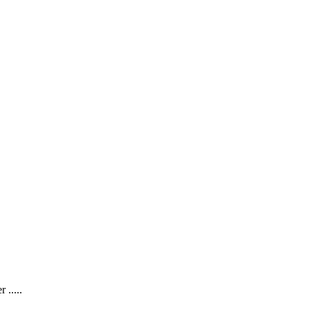
 .....