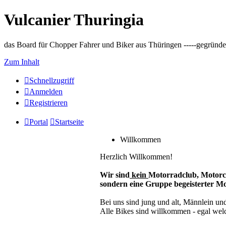
Vulcanier Thuringia
das Board für Chopper Fahrer und Biker aus Thüringen -----gegründet 
Zum Inhalt
Schnellzugriff
Anmelden
Registrieren
Portal
Startseite
Willkommen
Herzlich Willkommen!
Wir sind
kein
Motorradclub, Motorc
sondern eine Gruppe begeisterter M
Bei uns sind jung und alt, Männlein un
Alle Bikes sind willkommen - egal welch