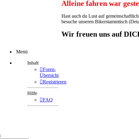
Alleine fahren war gest
Hast auch du Lust auf gemeinschaftlic
besuche unseren Bikerstammtisch (Detail
Wir freuen uns auf DIC
Menü
Inhalt
Foren-
Übersicht
Registrieren
Hilfe
FAQ
: