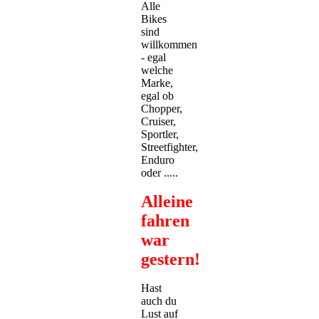
Alle
Bikes
sind
willkommen
- egal
welche
Marke,
egal ob
Chopper,
Cruiser,
Sportler,
Streetfighter,
Enduro
oder .....
Alleine
fahren
war
gestern!
Hast
auch du
Lust auf