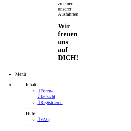
zu einer
unserer
Ausfahrten.
Wir
freuen
uns
auf
DICH!
Menü
Inhalt
Foren-
Übersicht
Registrieren
Hilfe
FAQ