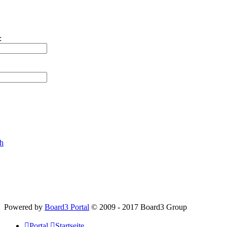
:
ch
Powered by
Board3 Portal
© 2009 - 2017 Board3 Group
Portal
Startseite