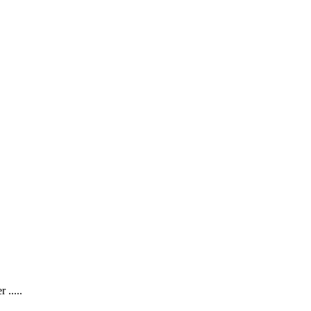
 .....