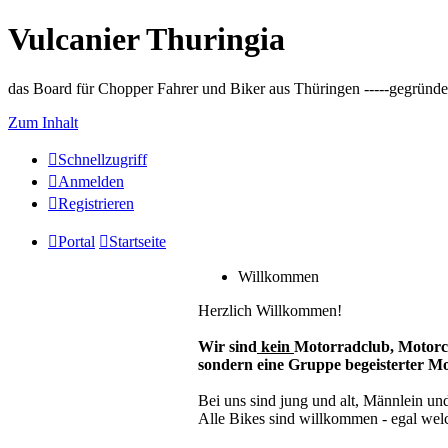
Vulcanier Thuringia
das Board für Chopper Fahrer und Biker aus Thüringen -----gegründet 
Zum Inhalt
Schnellzugriff
Anmelden
Registrieren
Portal
Startseite
Willkommen
Herzlich Willkommen!
Wir sind
kein
Motorradclub, Motorc
sondern eine Gruppe begeisterter M
Bei uns sind jung und alt, Männlein un
Alle Bikes sind willkommen - egal welch