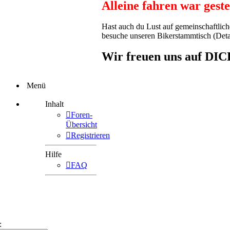
Alleine fahren war gest
Hast auch du Lust auf gemeinschaftlic
besuche unseren Bikerstammtisch (Detail
Wir freuen uns auf DIC
Menü
Inhalt
Foren-
Übersicht
Registrieren
Hilfe
FAQ
: