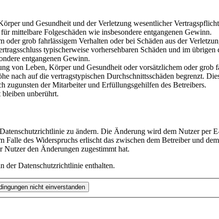
rper und Gesundheit und der Verletzung wesentlicher Vertragspflichten
ch für mittelbare Folgeschäden wie insbesondere entgangenen Gewinn.
em oder grob fahrlässigem Verhalten oder bei Schäden aus der Verletz
i Vertragsschluss typischerweise vorhersehbaren Schäden und im übrigen
besondere entgangenen Gewinn.
ng von Leben, Körper und Gesundheit oder vorsätzlichem oder grob fah
e nach auf die vertragstypischen Durchschnittsschäden begrenzt. Dies
h zugunsten der Mitarbeiter und Erfüllungsgehilfen des Betreibers.
bleiben unberührt.
 Datenschutzrichtlinie zu ändern. Die Änderung wird dem Nutzer per E-
m Falle des Widerspruchs erlischt das zwischen dem Betreiber und dem 
er Nutzer den Änderungen zugestimmt hat.
 der Datenschutzrichtlinie enthalten.