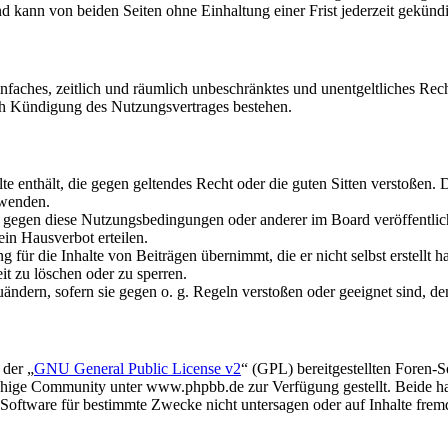
 kann von beiden Seiten ohne Einhaltung einer Frist jederzeit gekünd
 einfaches, zeitlich und räumlich unbeschränktes und unentgeltliches R
ch Kündigung des Nutzungsvertrages bestehen.
alte enthält, die gegen geltendes Recht oder die guten Sitten verstoßen. 
rwenden.
n gegen diese Nutzungsbedingungen oder anderer im Board veröffentli
in Hausverbot erteilen.
für die Inhalte von Beiträgen übernimmt, die er nicht selbst erstellt 
it zu löschen oder zu sperren.
uändern, sofern sie gegen o. g. Regeln verstoßen oder geeignet sind, 
 der „
GNU General Public License v2
“ (GPL) bereitgestellten Foren
hige Community unter www.phpbb.de zur Verfügung gestellt. Beide hab
oftware für bestimmte Zwecke nicht untersagen oder auf Inhalte frem