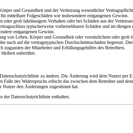
rper und Gesundheit und der Verletzung wesentlicher Vertragspflichten
ch für mittelbare Folgeschäden wie insbesondere entgangenen Gewinn.
em oder grob fahrlässigem Verhalten oder bei Schäden aus der Verletz
i Vertragsschluss typischerweise vorhersehbaren Schäden und im übrigen
besondere entgangenen Gewinn.
ng von Leben, Körper und Gesundheit oder vorsätzlichem oder grob fah
e nach auf die vertragstypischen Durchschnittsschäden begrenzt. Dies
h zugunsten der Mitarbeiter und Erfüllungsgehilfen des Betreibers.
bleiben unberührt.
 Datenschutzrichtlinie zu ändern. Die Änderung wird dem Nutzer per E-
m Falle des Widerspruchs erlischt das zwischen dem Betreiber und dem 
er Nutzer den Änderungen zugestimmt hat.
 der Datenschutzrichtlinie enthalten.